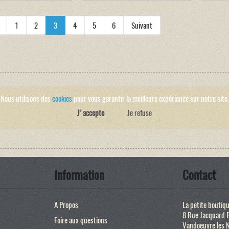
1
2
3
4
5
6
Suivant
Nous utilisons des
cookies
pour vous garantir la meilleure expérience sur notre site.
J'accepte
Je refuse
Information
Contact
A Propos
La petite boutiq
8 Rue Jacquard 
Foire aux questions
Vandoeuvre les 