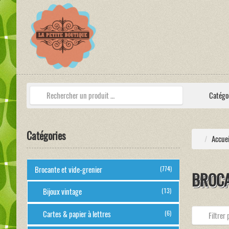
Catégo
Catégories
Accuei
Brocante et vide-grenier
(774)
BROCA
Bijoux vintage
(13)
Cartes & papier à lettres
(6)