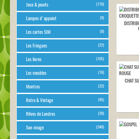
Jeux & jouets
(110)
Lampes d'appoint
(9)
DISTRIB
Les cartes SIM
(0)
Les Fringues
(22)
Les livres
(105)
Les meubles
(18)
CHAT S
Montres
(22)
Retro & Vintage
(45)
Rêves de Londres
(30)
Son-image
(340)