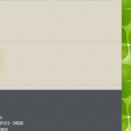
ue
BP.612 - 54500
Nancy