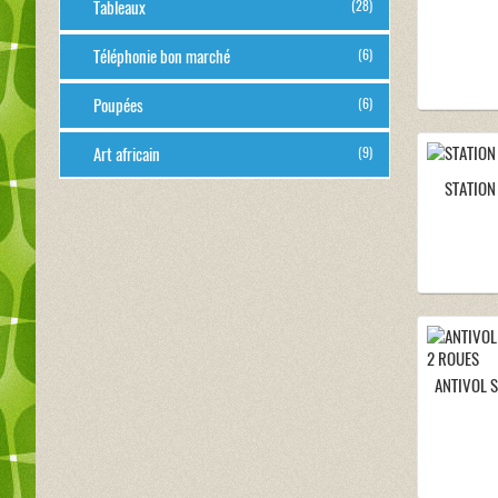
Tableaux
(28)
Téléphonie bon marché
(6)
Poupées
(6)
Art africain
(9)
STATION
ANTIVOL 